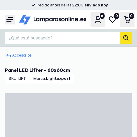
Pedido antes de las 22:00
enviado hoy
0
0
Cuenta
Mi lista de d
Carr
Menú
¿Qué está buscando?
busc
Accesorios
Panel LED Lifter - 60x60cm
SKU
:
LIFT
Marca
:
Lightexpert