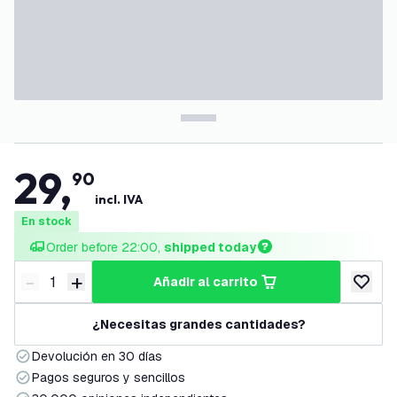
29
,
90
incl. IVA
En stock
Order before 22:00, 
shipped today
-
+
añadir al carrito
Disminuir cantidad
Aumentar cantidad
añadir a
¿Necesitas grandes cantidades?
Devolución en 30 días
Pagos seguros y sencillos