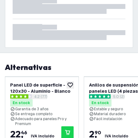
Alternativas
Panel LED de superficie -
Anillos de suspensió
añadir a lista de deseos
120x30 - Aluminio - Blanco
paneles LED (4 piezas
abrir el panel de reseñas
4.2 (77)
abrir el pane
5.0 (2)
4.246753 estrellas de puntuación
5 estrellas de puntuación
En stock
En stock
Garantía de 3 años
Estable y seguro
Se entrega completo
Material duradero
Adecuado para paneles Pro y
Fácil instalación
Premium
22
,
2
,
46
90
IVA incluido
IVA incluido