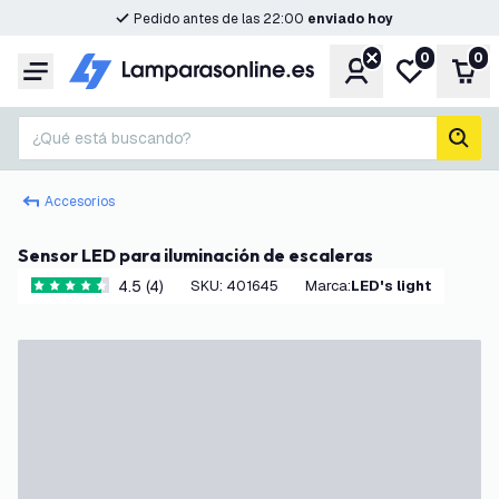
Pedido antes de las 22:00
enviado hoy
0
0
Cuenta
Mi lista de d
Carr
Menú
¿Qué está buscando?
busc
Accesorios
Sensor LED para iluminación de escaleras
4.5 (4)
SKU
:
401645
Marca
:
LED's light
4.5 estrellas de puntuación