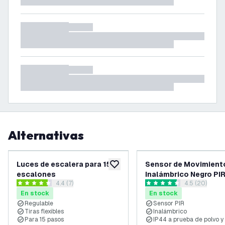
Alternativas
Luces de escalera para 15
Sensor de Movimient
añadir a lista de deseos
escalones
Inalámbrico Negro PI
abrir el panel de reseñas
4.4 (7)
abrir el pane
4.5 (20)
4.4 estrellas de puntuación
4.5 estrellas de puntuación
En stock
En stock
Regulable
Sensor PIR
Tiras flexibles
Inalámbrico
Para 15 pasos
IP44 a prueba de polvo y