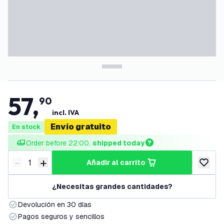
57
,
90
incl. IVA
Envío gratuito
En stock
Order before 22:00, 
shipped today
-
+
añadir al carrito
Disminuir cantidad
Aumentar cantidad
añadir a
¿Necesitas grandes cantidades?
Devolución en 30 días
Pagos seguros y sencillos