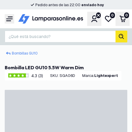
Pedido antes de las 22:00
enviado hoy
0
0
Cuenta
Mi lista de d
Carr
Menú
¿Qué está buscando?
busc
Bombillas GU10
Bombilla LED GU10 5.5W Warm Dim
4.3 (3)
SKU
:
SGA06D
Marca
:
Lightexpert
4.3 estrellas de puntuación