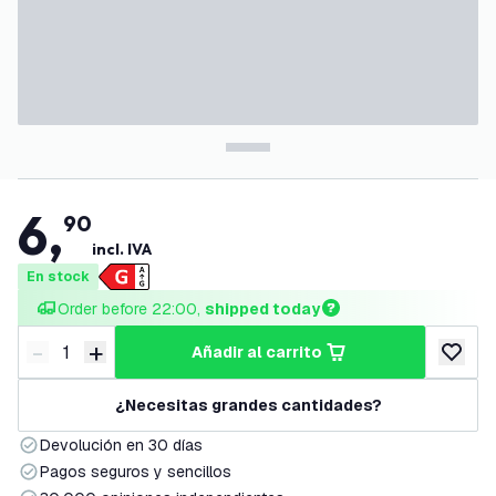
6
,
90
incl. IVA
En stock
Order before 22:00, 
shipped today
-
+
añadir al carrito
Disminuir cantidad
Aumentar cantidad
añadir a
¿Necesitas grandes cantidades?
Devolución en 30 días
Pagos seguros y sencillos