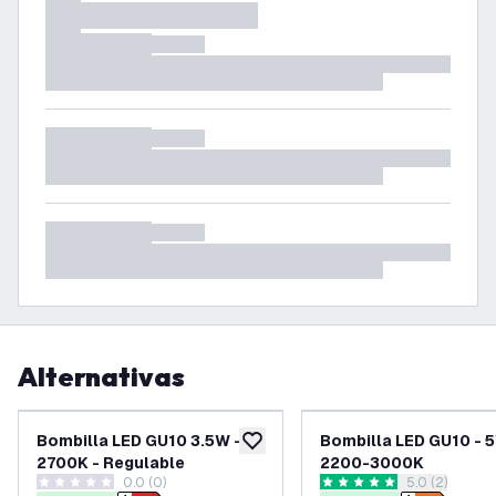
Alternativas
Bombilla LED GU10 3.5W -
Bombilla LED GU10 - 
añadir a lista de deseos
2700K - Regulable
2200-3000K
0.0 (0)
abrir el pane
5.0 (2)
0 estrellas de puntuación
5 estrellas de puntuación