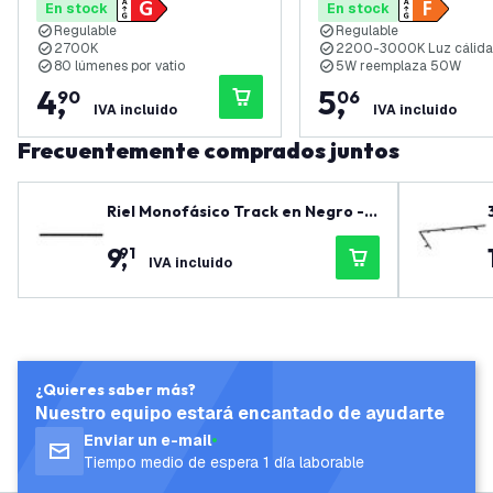
En stock
En stock
Regulable
Regulable
2700K
2200-3000K Luz cálida
80 lúmenes por vatio
5W reemplaza 50W
4
,
5
,
90
06
IVA incluido
IVA incluido
Frecuentemente comprados juntos
Riel Monofásico Track en Negro - 1
00 cm
9
,
91
IVA incluido
¿Quieres saber más?
Nuestro equipo estará encantado de ayudarte
Enviar un e-mail
Tiempo medio de espera 1 día laborable