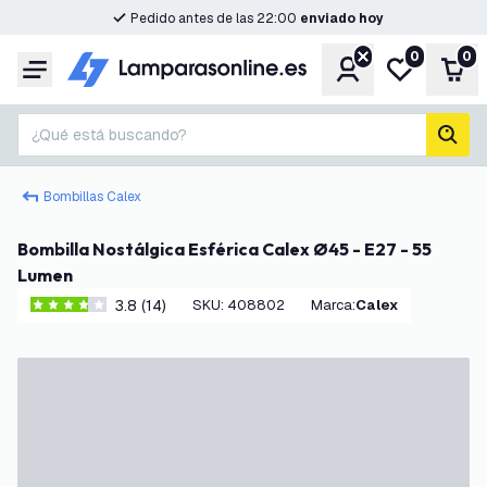
Pedido antes de las 22:00
enviado hoy
0
0
Cuenta
Mi lista de d
Carr
Menú
¿Qué está buscando?
busc
Bombillas Calex
Bombilla Nostálgica Esférica Calex Ø45 - E27 - 55
Lumen
3.8 (14)
SKU
:
408802
Marca
:
Calex
3.8 estrellas de puntuación