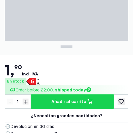
1
,
90
incl. IVA
En stock
Order before 22:00, 
shipped today
-
+
añadir al carrito
Disminuir cantidad
Aumentar cantidad
añadir a
¿Necesitas grandes cantidades?
Devolución en 30 días