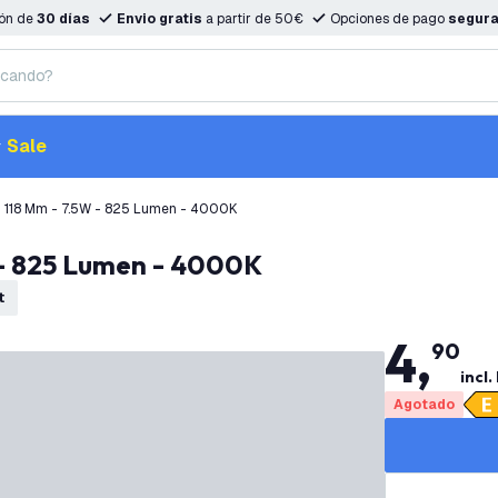
ión de
30 días
Envio gratis
a partir de 50€
Opciones de pago
segur
Sale
S 118 Mm - 7.5W - 825 Lumen - 4000K
 - 825 Lumen - 4000K
t
4
,
90
incl.
Agotado