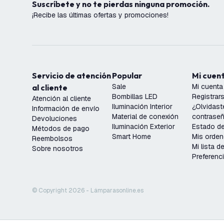
Suscríbete y no te pierdas ninguna promoción.
¡Recibe las últimas ofertas y promociones!
Servicio de atención
Popular
Mi cuen
Sale
Mi cuenta
al cliente
Bombillas LED
Registrar
Atención al cliente
Iluminación Interior
¿Olvidast
Información de envío
Material de conexión
contrase
Devoluciones
Iluminación Exterior
Estado de
Métodos de pago
Smart Home
Mis orde
Reembolsos
Mi lista 
Sobre nosotros
Preferenc
© Copyright 2026 - Lámparasonline.es