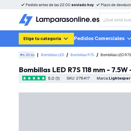
Pedido antes de las 22:00
enviado hoy
Plazo de devoluc
Pedidos Comerciales
Elige tu categoría
Atrás
Bombillas LED
Bombillas R7S
Bombillas LED R7
Bombillas LED R7S 118 mm - 7.5W
5.0 (1)
SKU
:
278417
Marca
:
Lightexper
5 estrellas de puntuación