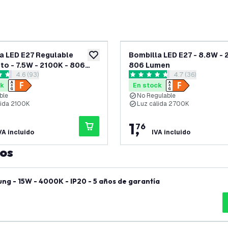
a LED E27 Regulable
Bombilla LED E27 - 8.8W - 
eos
añadir a lista de deseos
to - 7.5W - 2100K - 806
806 Lumen
abrir el panel de reseñas
4.6 (93)
abrir el panel de
4.7 (36)
llas de puntuación
4.7 estrellas de puntuación
ck
En stock
ble
No Regulable
lida 2100K
Luz cálida 2700K
1
,
76
VA incluido
IVA incluido
tos
ng - 15W - 4000K - IP20 - 5 años de garantía