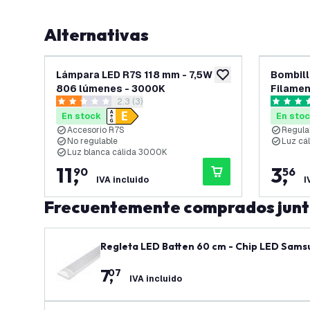
Alternativas
Lámpara LED R7S 118 mm - 7,5W -
Bombill
añadir a lista de des
806 lúmenes - 3000K
Filamen
abrir el panel de reseñas
2.3 (3)
Lumen
2.3 estrellas de puntuación
4.6 estre
En stock
En sto
Accesorio R7S
Regula
No regulable
Luz cá
Luz blanca cálida 3000K
11
,
3
,
90
56
IVA incluido
I
Frecuentemente comprados jun
Regleta LED Batten 60 cm - Chip LED Samsu
7
,
07
IVA incluido