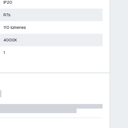
IP20
R7s
110 lúmenes
4000K
1