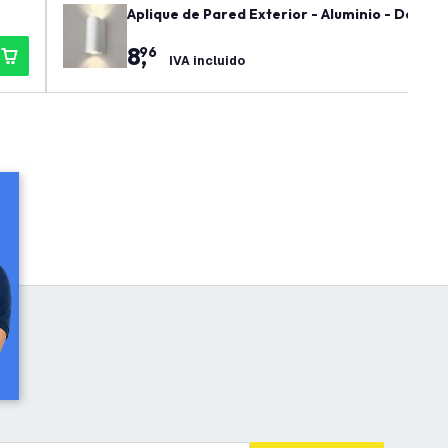
Aplique de Pared Exterior - Aluminio - Doble C
8
,
96
IVA incluido