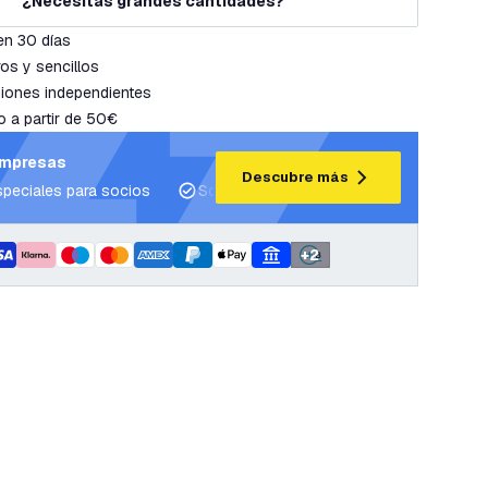
¿Necesitas grandes cantidades?
en 30 días
os y sencillos
iones independientes
o a partir de 50€
empresas
Descubre más
speciales para socios
Soporte para proyectos y planes de ilum
+
2