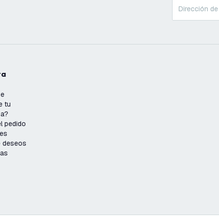
ta
se
e tu
ña?
l pedido
nes
de deseos
ias