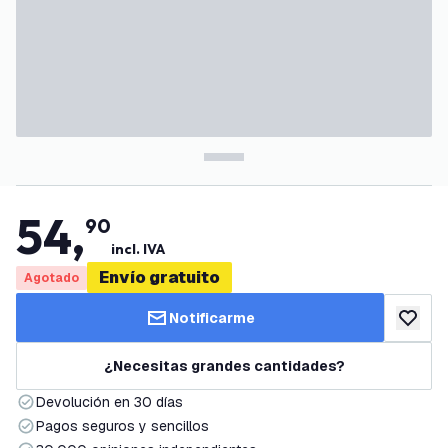
54
,
90
incl. IVA
Envío gratuito
Agotado
Notificarme
añadir a
¿Necesitas grandes cantidades?
Devolución en 30 días
Pagos seguros y sencillos