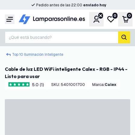
Pedido antes de las 22:00
enviado hoy
0
0
Cuenta
Mi lista de d
Carr
Menú
¿Qué está buscando?
busc
Top 10 Iluminación Inteligente
Cable de luz LED WiFi inteligente Calex - RGB - IP44 -
Listo para usar
5.0 (1)
SKU
:
5401001700
Marca
:
Calex
5 estrellas de puntuación