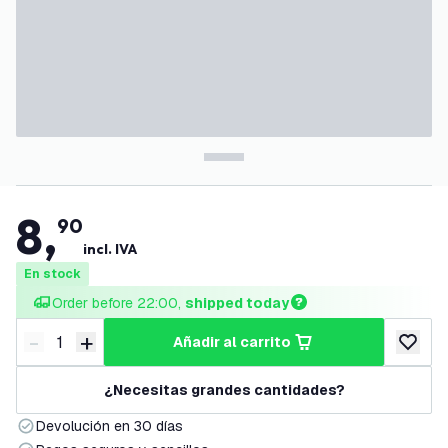
8
,
90
incl. IVA
En stock
Order before 22:00, 
shipped today
-
+
añadir al carrito
Disminuir cantidad
Aumentar cantidad
añadir a
¿Necesitas grandes cantidades?
Devolución en 30 días