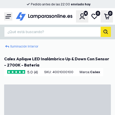
Pedido antes de las 22:00
enviado hoy
0
0
Cuenta
Mi lista de d
Carr
Menú
¿Qué está buscando?
busc
Iluminación Interior
Calex Aplique LED Inalámbrico Up & Down Con Sensor
- 2700K - Batería
5.0 (4)
SKU
:
4001000100
Marca
:
Calex
5 estrellas de puntuación