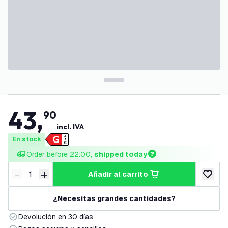
43
,
90
incl. IVA
En stock
Order before 22:00, 
shipped today
-
+
añadir al carrito
Disminuir cantidad
Aumentar cantidad
añadir a
¿Necesitas grandes cantidades?
Devolución en 30 días