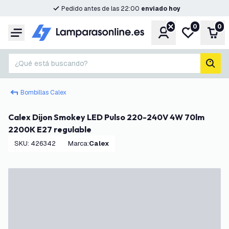
Pedido antes de las 22:00
enviado hoy
0
0
Cuenta
Mi lista de d
Carr
Menú
¿Qué está buscando?
busc
Bombillas Calex
Calex Dijon Smokey LED Pulso 220-240V 4W 70lm
2200K E27 regulable
SKU
:
426342
Marca
:
Calex