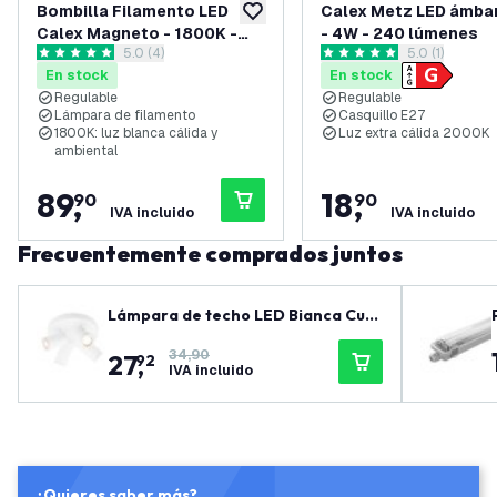
Bombilla Filamento LED
Calex Metz LED ámbar
añadir a lista de deseos
Calex Magneto - 1800K -
- 4W - 240 lúmenes
abrir el panel de reseñas
5.0 (4)
abrir el panel
5.0 (1)
E27 - 4W - Regulable -
5 estrellas de puntuación
5 estrellas de puntuación
En stock
En stock
Magnético - Titanio
Regulable
Regulable
Lámpara de filamento
Casquillo E27
1800K: luz blanca cálida y
Luz extra cálida 2000K
ambiental
89
,
18
,
90
90
IVA incluido
IVA incluido
Frecuentemente comprados juntos
Lámpara de techo LED Bianca Cua
rteto - Inclinable - Casquillo GU10
34,90
27
,
92
IVA incluido
¿Quieres saber más?