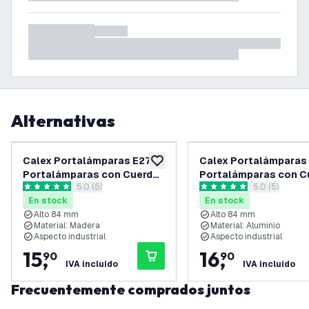
Alternativas
Calex Portalámparas E27 –
Calex Portalámparas 
añadir a lista de deseos
Portalámparas con Cuerda
Portalámparas con C
abrir el panel de reseñas
5.0 (5)
abrir el pane
5.0 (5)
– Madera
– Negro
5 estrellas de puntuación
5 estrellas de puntuación
En stock
En stock
Alto 84 mm
Alto 84 mm
Material: Madera
Material: Aluminio
Aspecto industrial
Aspecto industrial
15
,
16
,
90
90
IVA incluido
IVA incluido
Frecuentemente comprados juntos