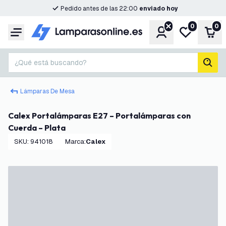
Pedido antes de las 22:00
enviado hoy
0
0
Cuenta
Mi lista de d
Carr
Menú
¿Qué está buscando?
busc
Lámparas De Mesa
Calex Portalámparas E27 – Portalámparas con
Cuerda – Plata
SKU
:
941018
Marca
:
Calex