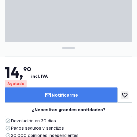
14
,
90
incl. IVA
Agotado
Notificarme
añadir a
¿Necesitas grandes cantidades?
Devolución en 30 días
Pagos seguros y sencillos
30.000 opiniones independientes