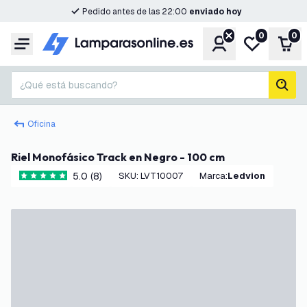
Pedido antes de las 22:00
enviado hoy
0
0
Cuenta
Mi lista de d
Carr
Menú
¿Qué está buscando?
busc
Oficina
Riel Monofásico Track en Negro - 100 cm
5.0 (8)
SKU
:
LVT10007
Marca
:
Ledvion
5 estrellas de puntuación