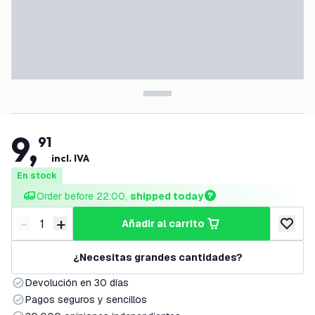
9
,
91
incl. IVA
En stock
Order before 22:00, 
shipped today
-
+
añadir al carrito
Disminuir cantidad
Aumentar cantidad
añadir a
¿Necesitas grandes cantidades?
Devolución en 30 días
Pagos seguros y sencillos