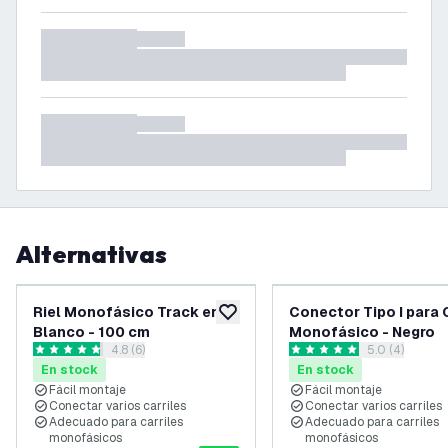
Alternativas
Riel Monofásico Track en
Conector Tipo I para C
añadir a lista de deseos
Blanco - 100 cm
Monofásico - Negro
abrir el panel de reseñas
4.8 (6)
abrir el pane
5.0 (4)
4.8 estrellas de puntuación
5 estrellas de puntuación
En stock
En stock
Fácil montaje
Fácil montaje
Conectar varios carriles
Conectar varios carriles
Adecuado para carriles
Adecuado para carriles
monofásicos
monofásicos