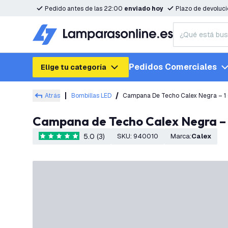
Pedido antes de las 22:00
enviado hoy
Plazo de devoluc
Pedidos Comerciales
Elige tu categoría
Atrás
Bombillas LED
Campana De Techo Calex Negra – 1
Campana de Techo Calex Negra –
5.0 (3)
SKU
:
940010
Marca
:
Calex
5 estrellas de puntuación