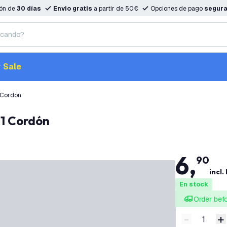
ión de
30 días
Envio gratis
a partir de 50€
Opciones de pago
segur
Sale
 Cordón
 1 Cordón
6
,
90
incl.
En stock
Order bef
-
+
Disminuir 
A