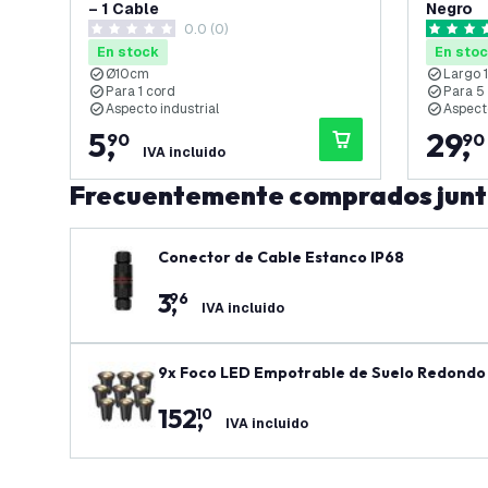
– 1 Cable
Negro
0.0 (0)
0 estrellas de puntuación
5 estrell
En stock
En sto
Ø10cm
Largo 
Para 1 cord
Para 5
Aspecto industrial
Aspecto
5
,
29
,
90
90
IVA incluido
Frecuentemente comprados jun
Conector de Cable Estanco IP68
3
,
96
IVA incluido
9x Foco LED Empotrable de Suelo Redondo -
152
,
10
IVA incluido