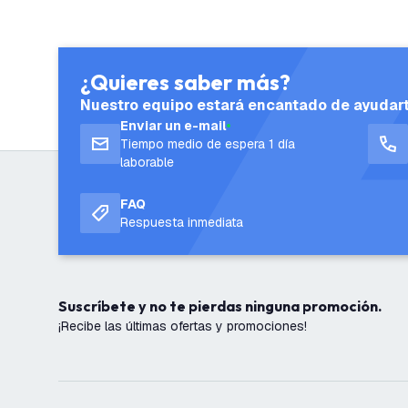
¿Quieres saber más?
Nuestro equipo estará encantado de ayudar
Enviar un e-mail
Tiempo medio de espera 1 día
laborable
FAQ
Respuesta inmediata
Suscríbete y no te pierdas ninguna promoción.
¡Recibe las últimas ofertas y promociones!