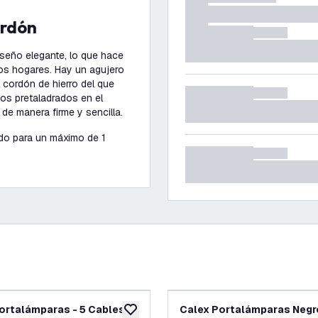
ordón
iseño elegante, lo que hace
los hogares. Hay un agujero
l cordón de hierro del que
ios pretaladrados en el
de manera firme y sencilla.
do para un máximo de 1
ortalámparas - 5 Cables -
Calex Portalámparas Negro
eos
añadir a lista de deseos