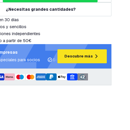
¿Necesitas grandes cantidades?
en 30 días
os y sencillos
iones independientes
o a partir de 50€
empresas
Descubre más
speciales para socios
Soporte para proyectos y planes de ilum
+
2