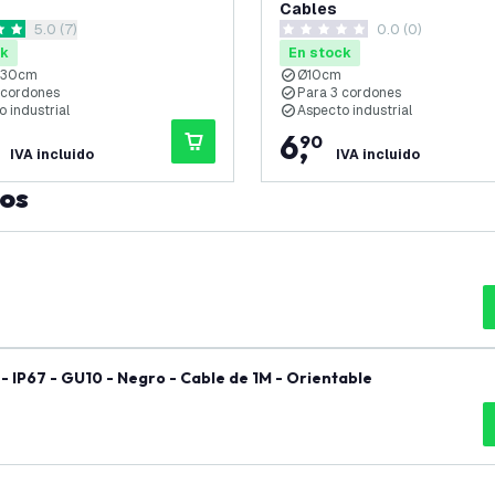
Cables
abrir el panel de reseñas
5.0 (7)
0.0 (0)
as de puntuación
0 estrellas de puntuación
ck
En stock
130cm
Ø10cm
 cordones
Para 3 cordones
 industrial
Aspecto industrial
6
,
90
IVA incluido
IVA incluido
tos
 IP67 - GU10 - Negro - Cable de 1M - Orientable