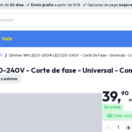
ión de
30 días
Envio gratis
a partir de 50€
Opciones de pago
segur
Sale
Fi
Dimmer Wifi LED 5-250W LED 220-240V - Corte De Fase - Universal - 
-240V - Corte de fase - Universal - Co
a
:
Ledvion
39
,
90
i
En stock
Order bef
-
+
Disminuir 
A