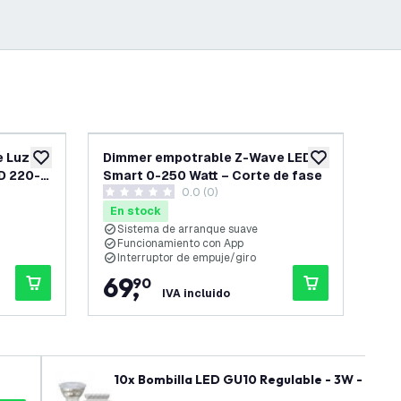
e Luz
Dimmer empotrable Z-Wave LED
Di
añadir a lista de deseos
añadir a lista d
D 220-
Smart 0-250 Watt – Corte de fase
- C
 reseñas
0.0 (0)
versal
0 estrellas de puntuación
4.4 
En stock
En
Sistema de arranque suave
3
Funcionamiento con App
I
Interruptor de empuje/giro
F
69
,
1
90
IVA incluido
10x Bombilla LED GU10 Regulable - 3W - 2700