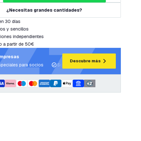
¿Necesitas grandes cantidades?
en 30 días
os y sencillos
iones independientes
o a partir de 50€
empresas
Descubre más
speciales para socios
Soporte para proyectos y planes de ilum
+
2