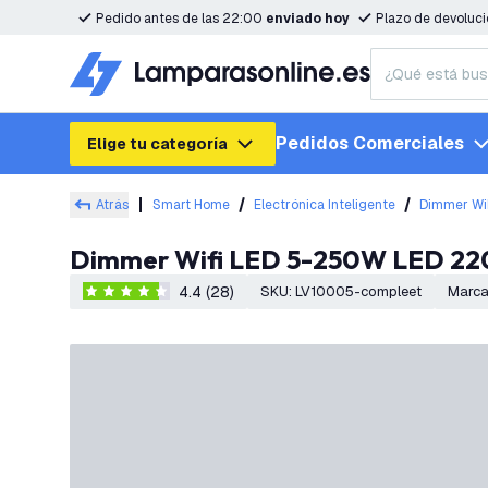
Pedido antes de las 22:00
enviado hoy
Plazo de devoluc
Pedidos Comerciales
Elige tu categoría
Atrás
Smart Home
Electrónica Inteligente
Dimmer Wi
Dimmer Wifi LED 5-250W LED 220
4.4 (28)
SKU
:
LV10005-compleet
Marc
4.4 estrellas de puntuación