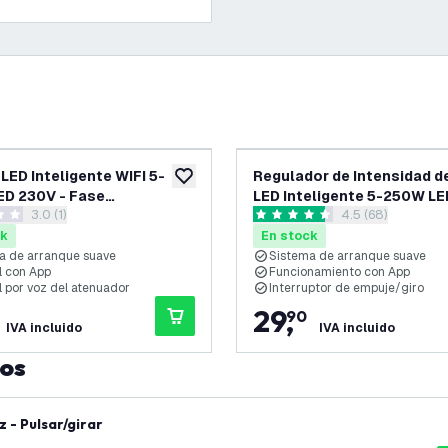
LED Inteligente WIFI 5-
Regulador de Intensidad d
eos
añadir a lista de deseos
D 230V - Fase
LED Inteligente 5-250W LE
abrir el panel de reseñas
3.0 (1)
abrir el panel de
4.5 (68)
do/Corte - Universal
240V - Corte de fase - Uni
as de puntuación
4.5 estrellas de puntuación
ck
En stock
a de arranque suave
Sistema de arranque suave
l con App
Funcionamiento con App
l por voz del atenuador
Interruptor de empuje/giro
29
,
90
IVA incluido
IVA incluido
tos
 - Pulsar/girar