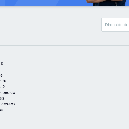
ta
se
e tu
ña?
l pedido
nes
de deseos
ias