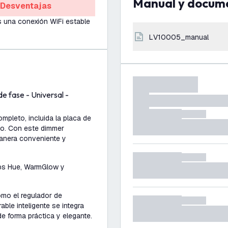
Manual y docum
Desventajas
 una conexión WiFi estable
LV10005_manual
fase - Universal -
ompleto, incluida la placa de
ico. Con este dimmer
 manera conveniente y
lips Hue, WarmGlow y
omo el regulador de
able inteligente se integra
de forma práctica y elegante.