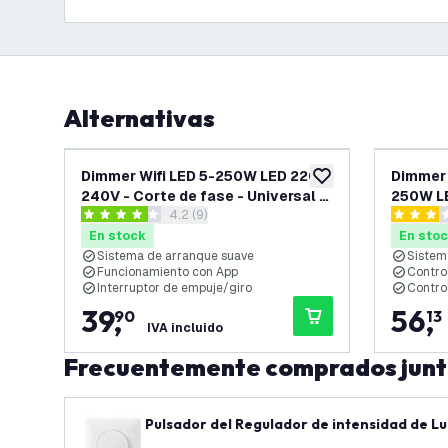
Alternativas
Dimmer Wifi LED 5-250W LED 220-
Dimmer 
añadir a lista de des
240V - Corte de fase - Universal -
250W LE
abrir el panel de reseñas
4.2 (9)
Completo
Encendi
4.2 estrellas de puntuación
3 estrell
En stock
En sto
Sistema de arranque suave
Sistem
Funcionamiento con App
Contro
Interruptor de empuje/giro
Contro
39
,
56
,
90
13
IVA incluido
Frecuentemente comprados jun
Pulsador del Regulador de intensidad de Luz