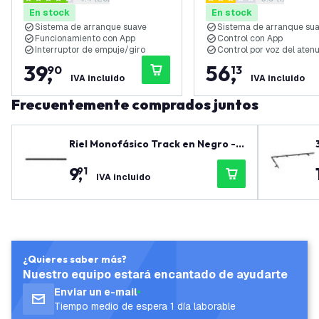
abrir el panel de reseñas
abrir el panel
Universal - Completo
Encendido/Corte -
4.4 estrellas de puntuación
3 estrellas de puntuación
En stock
En stock
Universal
Sistema de arranque suave
Sistema de arranque su
Funcionamiento con App
Control con App
Interruptor de empuje/giro
Control por voz del aten
39
,
56
,
90
13
IVA incluido
IVA incluido
Frecuentemente comprados juntos
Riel Monofásico Track en Negro - 1
00 cm
9
,
91
IVA incluido
¿Quieres saber más?
Nuestro equipo estará encantado de ayudarte
Enviar un e-mail
Tiempo medio de espera 1 día laborable