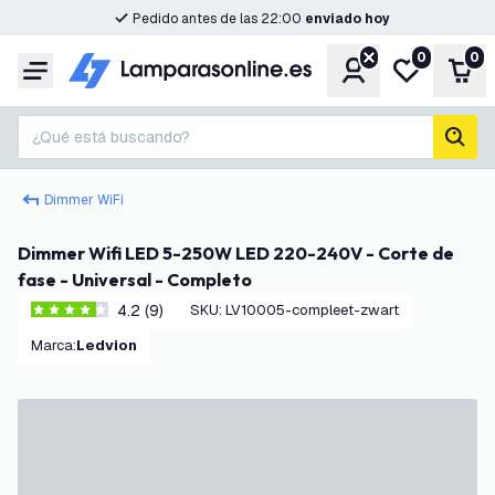
Pedido antes de las 22:00
enviado hoy
0
0
Cuenta
Mi lista de d
Carr
Menú
¿Qué está buscando?
busc
Dimmer WiFi
Dimmer Wifi LED 5-250W LED 220-240V - Corte de
fase - Universal - Completo
4.2 (9)
SKU
:
LV10005-compleet-zwart
4.2 estrellas de puntuación
Marca
:
Ledvion