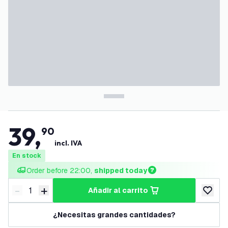
39
,
90
incl. IVA
En stock
Order before 22:00, 
shipped today
-
+
añadir al carrito
Disminuir cantidad
Aumentar cantidad
añadir a
¿Necesitas grandes cantidades?