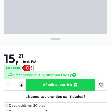
15
,
21
incl. IVA
En stock
Order before 22:00, 
shipped today
-
+
añadir al carrito
Disminuir cantidad
Aumentar cantidad
añadir a
¿Necesitas grandes cantidades?
Devolución en 30 días