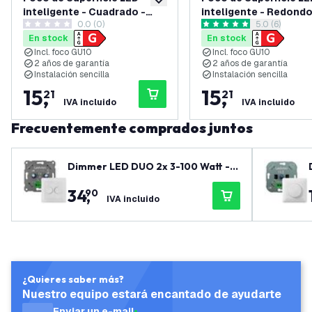
añadir a lista de deseos
inteligente - Cuadrado -
inteligente - Redondo
0.0 (0)
abrir el pane
5.0 (6)
Blanco - 4.9W - RGB+CCT -
Negro - 4.9W - RGB+C
0 estrellas de puntuación
5 estrellas de puntuación
En stock
En stock
Inclinable - IP20
Inclinable - IP20
Incl. foco GU10
Incl. foco GU10
2 años de garantía
2 años de garantía
Instalación sencilla
Instalación sencilla
15
,
15
,
21
21
IVA incluido
IVA incluido
Frecuentemente comprados juntos
Dimmer LED DUO 2x 3-100 Watt - 2
20-240V - Corte de fase - Univers
34
,
90
al - Completo
IVA incluido
¿Quieres saber más?
Nuestro equipo estará encantado de ayudarte
Enviar un e-mail