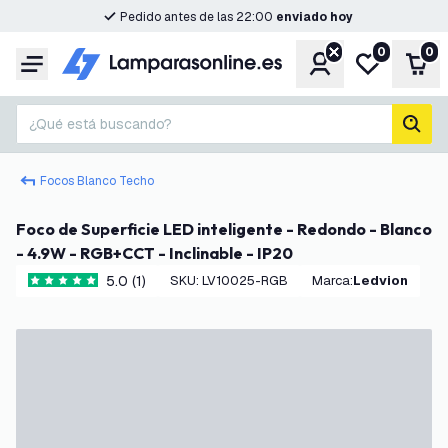
Pedido antes de las 22:00
enviado hoy
0
0
Cuenta
Mi lista de d
Carr
Menú
¿Qué está buscando?
busc
Focos Blanco Techo
Foco de Superficie LED inteligente - Redondo - Blanco
- 4.9W - RGB+CCT - Inclinable - IP20
5.0 (1)
SKU
:
LV10025-RGB
Marca
:
Ledvion
5 estrellas de puntuación