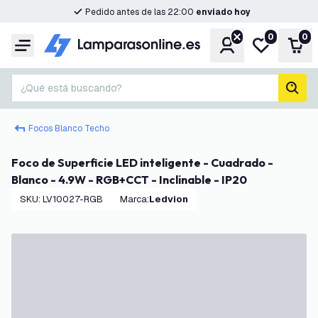
Pedido antes de las 22:00
enviado hoy
0
0
Cuenta
Mi lista de d
Carr
Menú
¿Qué está buscando?
busc
Focos Blanco Techo
Foco de Superficie LED inteligente - Cuadrado -
Blanco - 4.9W - RGB+CCT - Inclinable - IP20
SKU
:
LV10027-RGB
Marca
:
Ledvion