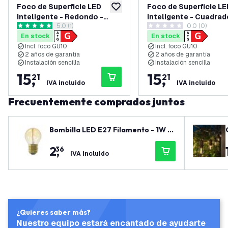
Foco de Superficie LED
Foco de Superficie LE
añadir a lista de deseos
inteligente - Redondo -
inteligente - Cuadrad
abrir el panel de reseñas
5.0 (1)
0.0 (0)
Blanco - 4.9W - RGB+CCT -
Negro - 4.9W - RGB+C
5 estrellas de puntuación
0 estrellas de puntuación
En stock
En stock
Inclinable - IP20
Inclinable - IP20
Incl. foco GU10
Incl. foco GU10
2 años de garantía
2 años de garantía
Instalación sencilla
Instalación sencilla
15
,
15
,
21
21
IVA incluido
IVA incluido
Frecuentemente comprados juntos
Bombilla LED E27 Filamento - 1W -
2100K - 50 Lumen - Oro
2
,
36
IVA incluido
¿Quieres saber más?
Nuestro equipo estará encantado de ayudarte