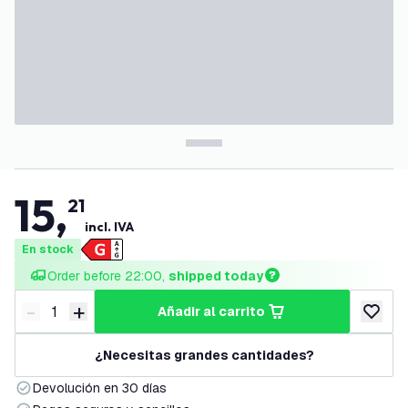
15
,
21
incl. IVA
En stock
Order before 22:00, 
shipped today
-
+
añadir al carrito
Disminuir cantidad
Aumentar cantidad
añadir a
¿Necesitas grandes cantidades?
Devolución en 30 días