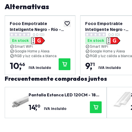
Alternativas
Foco Empotrable
Foco Empotrable
añadir a lista de deseos
Inteligente Negro - Río -
Inteligente Negro -
0.0 (0)
0.0 (0)
Regulable - RGB+CCT
Amsterdam - Regulabl
0 estrellas de puntuación
0 estrellas de puntuación
En stock
En stock
RGB+CCT
Smart WiFi
Smart WiFi
Google Home y Alexa
Google Home y Alexa
RGB y luz cálida a blanca
RGB y luz cálida a blanca
10
,
9
,
46
71
IVA incluido
IVA incluido
Frecuentemente comprados juntos
Pantalla Estanca LED 120CM - 18W
- 1800 Lúmenes - 4000K - IP65 - co
14
,
90
n Tubo LED
IVA incluido