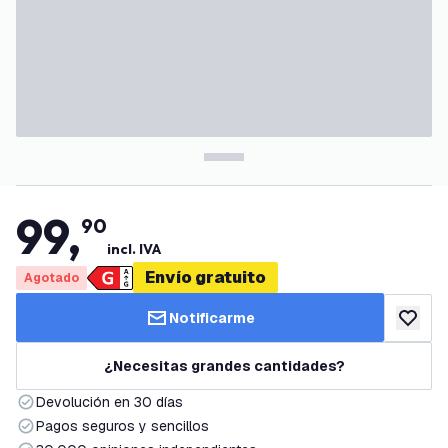
99
,
90
incl. IVA
Envío gratuito
Agotado
Notificarme
añadir a
¿Necesitas grandes cantidades?
Devolución en 30 días
Pagos seguros y sencillos