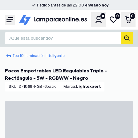
Pedido antes de las 22:00
enviado hoy
0
0
Cuenta
Mi lista de d
Carr
Menú
¿Qué está buscando?
busc
Top 10 Iluminación Inteligente
Focos Empotrables LED Regulables Triplo -
Rectángulo - 5W - RGBWW - Negro
SKU
:
271869-RGB-6pack
Marca
:
Lightexpert