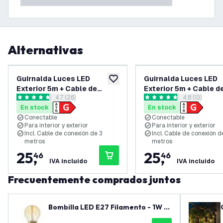
Alternativas
Guirnalda Luces LED
Guirnalda Luces LED
añadir a lista de deseos
Exterior 5m + Cable de
Exterior 5m + Cable d
abrir el panel de reseñas
4.7 (26)
abrir el pane
4.8 (13)
conexión 3m - con 5
conexión 3m - con 5
4.7 estrellas de puntuación
4.8 estrellas de puntuación
En stock
En stock
bombillas E27 - Conectable
bombillas E27 - Cone
Conectable
Conectable
- IP65
- IP65
Para interior y exterior
Para interior y exterior
Incl. Cable de conexión de 3
Incl. Cable de conexión d
metros
metros
25
,
25
,
46
46
IVA incluido
IVA incluido
Frecuentemente comprados juntos
Bombilla LED E27 Filamento - 1W -
2100K - 50 Lumen - Oro