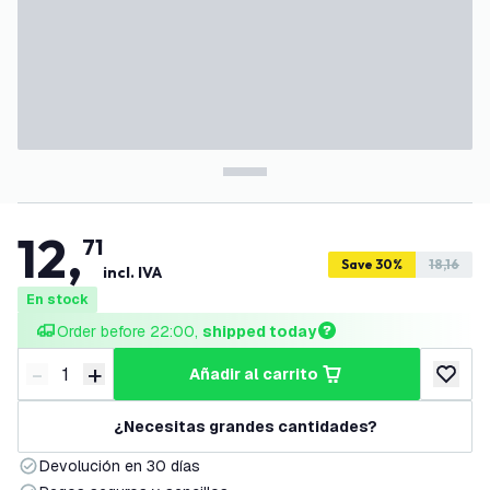
12
,
71
Save 30%
18,16
incl. IVA
En stock
Order before 22:00, 
shipped today
-
+
añadir al carrito
Disminuir cantidad
Aumentar cantidad
añadir a
¿Necesitas grandes cantidades?
Devolución en 30 días