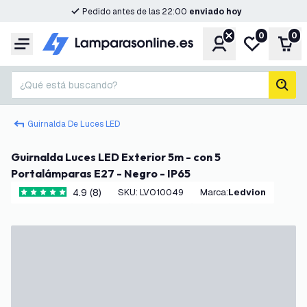
Pedido antes de las 22:00
enviado hoy
0
0
Cuenta
Mi lista de d
Carr
Menú
¿Qué está buscando?
busc
Guirnalda De Luces LED
Guirnalda Luces LED Exterior 5m - con 5
Portalámparas E27 - Negro - IP65
4.9 (8)
SKU
:
LVO10049
Marca
:
Ledvion
4.9 estrellas de puntuación