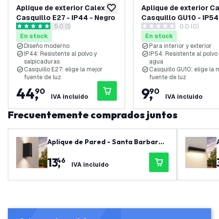
Aplique de exterior Calex -
Aplique de exterior Ca
añadir a lista de deseos
Casquillo E27 - IP44 - Negro
Casquillo GU10 - IP54
abrir el panel de reseñas
5.0 (1)
0.0 (0)
Negro
5 estrellas de puntuación
0 estrellas de puntuación
En stock
En stock
Diseño moderno
Para interior y exterior
IP44: Resistente al polvo y
IP54: Resistente al polvo 
salpicaduras
agua
Casquillo E27: elige la mejor
Casquillo GU10: elige la 
fuente de luz
fuente de luz
44
,
9
,
90
90
IVA incluido
IVA incluido
Frecuentemente comprados juntos
Aplique de Pared - Santa Barbara -
3W - 2700K - Negro
13
,
46
IVA incluido