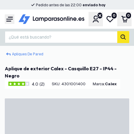
Pedido antes de las 22:00
enviado hoy
0
0
Cuenta
Mi lista de d
Carr
Menú
¿Qué está buscando?
busc
Apliques De Pared
Aplique de exterior Calex - Casquillo E27 - IP44 -
Negro
4.0 (2)
SKU
:
4301001400
Marca
:
Calex
4 estrellas de puntuación