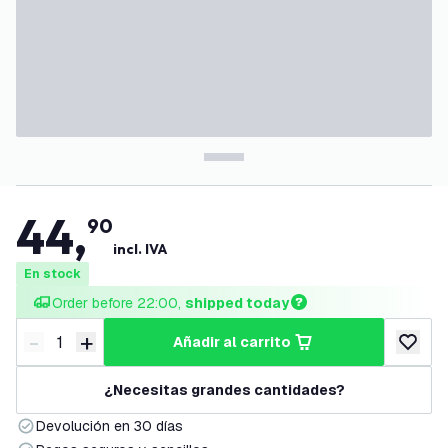
44
,
90
incl. IVA
En stock
Order before 22:00, 
shipped today
-
+
añadir al carrito
Disminuir cantidad
Aumentar cantidad
añadir a
¿Necesitas grandes cantidades?
Devolución en 30 días