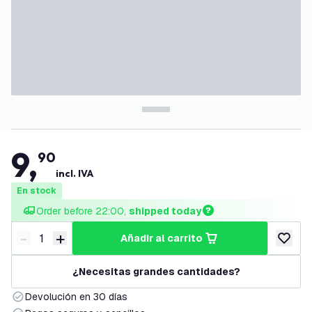
9
,
90
incl. IVA
En stock
Order before 22:00, 
shipped today
-
+
añadir al carrito
Disminuir cantidad
Aumentar cantidad
añadir a
¿Necesitas grandes cantidades?
Devolución en 30 días