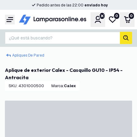
Pedido antes de las 22:00
enviado hoy
0
0
Cuenta
Mi lista de d
Carr
Menú
¿Qué está buscando?
busc
Apliques De Pared
Aplique de exterior Calex - Casquillo GU10 - IP54 -
Antracita
SKU
:
4301000500
Marca
:
Calex