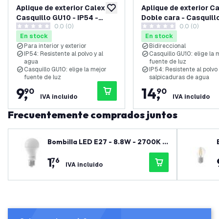
Aplique de exterior Calex -
Aplique de exterior Ca
añadir a lista de deseos
Casquillo GU10 - IP54 -
Doble cara - Casquill
0.0 (0)
0.0 (0)
Negro
- IP54 - Antracita
0 estrellas de puntuación
0 estrellas de puntuación
En stock
En stock
Para interior y exterior
Bidireccional
IP54: Resistente al polvo y al
Casquillo GU10: elige la 
agua
fuente de luz
Casquillo GU10: elige la mejor
IP54: Resistente al polvo
fuente de luz
salpicaduras de agua
9
,
14
,
90
90
IVA incluido
IVA incluido
Frecuentemente comprados juntos
Bombilla LED E27 - 8.8W - 2700K -
806 Lumen
1
,
76
IVA incluido