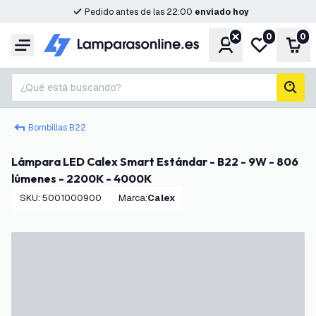
Pedido antes de las 22:00
enviado hoy
0
0
Cuenta
Mi lista de d
Carr
Menú
¿Qué está buscando?
busc
Bombillas B22
Lámpara LED Calex Smart Estándar - B22 - 9W - 806
lúmenes - 2200K - 4000K
SKU
:
5001000900
Marca
:
Calex