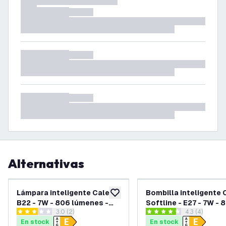
Alternativas
Lámpara inteligente Calex -
Bombilla inteligente 
añadir a lista de deseos
B22 - 7W - 806 lúmenes -
Softline - E27 - 7W - 
abrir el panel de reseñas
3.0 (2)
abrir el pane
4.3 (4)
1800K - 3000K
lúmenes - 2200K - 4
3 estrellas de puntuación
4.3 estrellas de puntuación
En stock
En stock