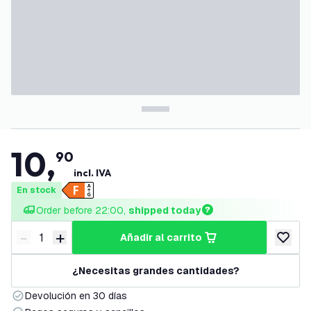
10
,
90
incl. IVA
En stock
Order before 22:00, 
shipped today
-
+
añadir al carrito
Disminuir cantidad
Aumentar cantidad
añadir a
¿Necesitas grandes cantidades?
Devolución en 30 días