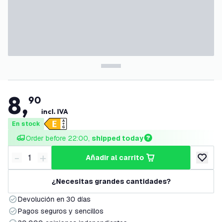
8
,
90
incl. IVA
En stock
Order before 22:00, 
shipped today
-
+
añadir al carrito
Disminuir cantidad
Aumentar cantidad
añadir a
¿Necesitas grandes cantidades?
Devolución en 30 días
Pagos seguros y sencillos