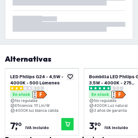
Alternativas
LED Philips G24 - 4,5W -
Bombilla LED Philips 
añadir a lista de deseos
4000K - 500 Lúmenes
3.5W - 4000K - 275
abrir el panel de reseñas
3.0 (1)
abrir el panel
5.0 (1)
Lúmenes - Transpare
3 estrellas de puntuación
5 estrellas de puntuación
En stock
En stock
No regulable
No regulable
Eficiencia: 111 Lm/W
4000K Luz natural
4000K luz blanca cálida
3 años de garantía
7
,
3
,
90
90
IVA incluido
IVA incluido