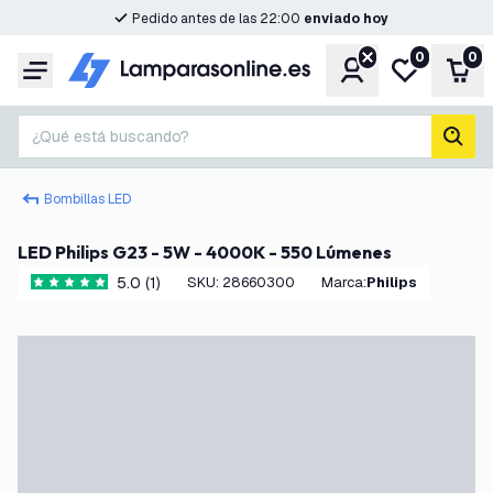
Pedido antes de las 22:00
enviado hoy
0
0
Cuenta
Mi lista de d
Carr
Menú
¿Qué está buscando?
busc
Bombillas LED
LED Philips G23 - 5W - 4000K - 550 Lúmenes
5.0 (1)
SKU
:
28660300
Marca
:
Philips
5 estrellas de puntuación