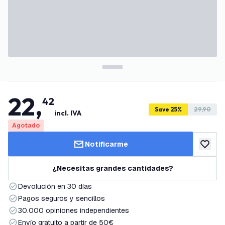
22
,
42
Save 25%
29,90
incl. IVA
Agotado
Notificarme
añadir a
¿Necesitas grandes cantidades?
Devolución en 30 días
Pagos seguros y sencillos
30.000 opiniones independientes
Envío gratuito a partir de 50€