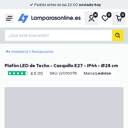
Pedido antes de las 22:00
enviado hoy
0
0
Cuenta
Mi lista de d
Carr
Menú
¿Qué está buscando?
busc
Hosteleria Y Restauracion
Plafón LED de Techo - Casquillo E27 - IP44 - Ø28 cm
4.5 (11)
SKU
:
LVO10078
Marca
:
Ledvion
4.5 estrellas de puntuación