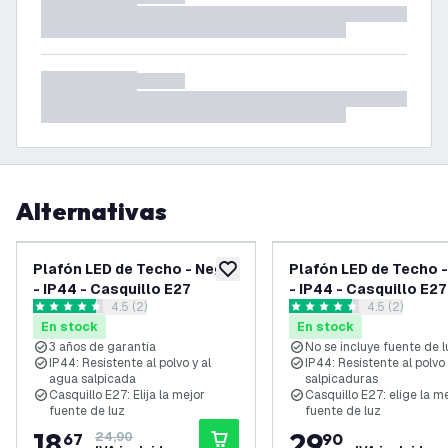
Alternativas
-
25
%
Plafón LED de Techo - Negro
Plafón LED de Techo 
añadir a lista de deseos
- IP44 - Casquillo E27
- IP44 - Casquillo E27
abrir el panel de reseñas
4.5 (2)
abrir el pane
4.5 (2)
4.5 estrellas de puntuación
4.5 estrellas de puntuación
En stock
En stock
3 años de garantía
No se incluye fuente de l
IP44: Resistente al polvo y al
IP44: Resistente al polvo
agua salpicada
salpicaduras
Casquillo E27: Elija la mejor
Casquillo E27: elige la m
fuente de luz
fuente de luz
18
,
29
,
67
24,90
90