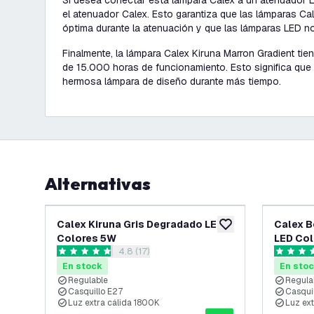
Si desea conectar esta lámpara Calex a un atenuador 
el atenuador Calex. Esto garantiza que las lámparas C
óptima durante la atenuación y que las lámparas LED n
Finalmente, la lámpara Calex Kiruna Marron Gradient tie
de 15.000 horas de funcionamiento. Esto significa que 
hermosa lámpara de diseño durante más tiempo.
Alternativas
Calex Kiruna Gris Degradado LED
Calex 
añadir a lista de des
Colores 5W
LED Co
abrir el panel de reseñas
4.8 (17)
4.8 estrellas de puntuación
5 estrell
En stock
En sto
Regulable
Regula
Casquillo E27
Casqui
Luz extra cálida 1800K
Luz ext