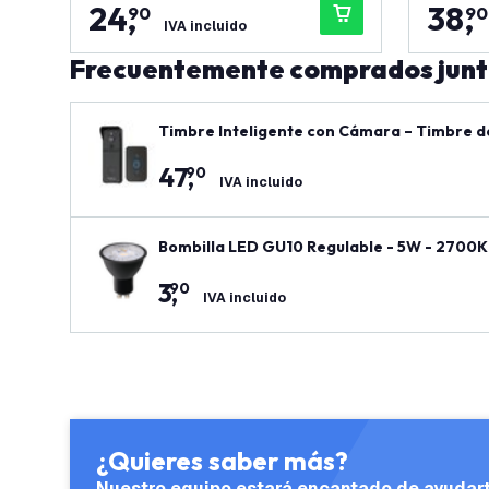
24
,
38
,
90
90
IVA incluido
Frecuentemente comprados jun
Timbre Inteligente con Cámara – Timbre de V
a
47
,
90
IVA incluido
Bombilla LED GU10 Regulable - 5W - 2700K
3
,
90
IVA incluido
¿Quieres saber más?
Nuestro equipo estará encantado de ayudar