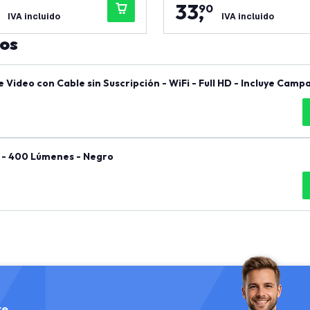
33
,
90
IVA incluido
IVA incluido
tos
ideo con Cable sin Suscripción - WiFi - Full HD - Incluye Campa
 - 400 Lúmenes - Negro
te