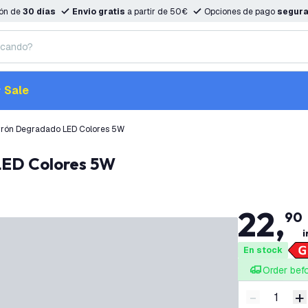
ión de
30 días
Envio gratis
a partir de 50€
Opciones de pago
segur
Sale
rrón Degradado LED Colores 5W
LED Colores 5W
22
,
90
i
En stock
Order bef
-
+
Disminuir 
A