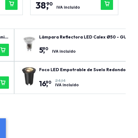
38
,
2
90
IVA incluido
nill
Lámpara Reflectora LED Calex Ø50 - GU10 - 
5
,
90
IVA incluido
Foco LED Empotrable de Suelo Redondo - IP67 
24,14
16
,
90
IVA incluido