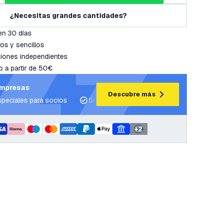
¿Necesitas grandes cantidades?
en 30 días
os y sencillos
iones independientes
o a partir de 50€
empresas
Descubre más
speciales para socios
Soporte para proyectos y planes de ilum
+
2