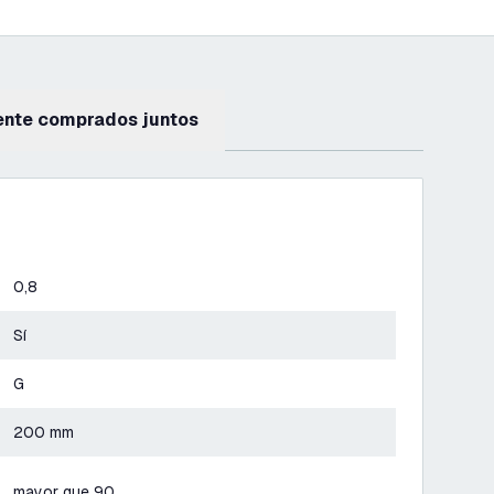
ente comprados juntos
0,8
Sí
G
200 mm
mayor que 90