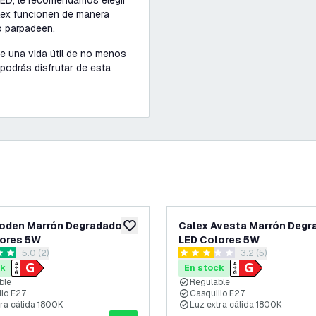
LED, le recomendamos elegir
alex funcionen de manera
o parpadeen.
ne una vida útil de no menos
podrás disfrutar de esta
Boden Marrón Degradado
Calex Avesta Marrón Degr
eos
añadir a lista de deseos
lores 5W
LED Colores 5W
abrir el panel de reseñas
5.0 (2)
abrir el panel de
3.2 (5)
as de puntuación
3.2 estrellas de puntuación
ck
En stock
ble
Regulable
llo E27
Casquillo E27
ra cálida 1800K
Luz extra cálida 1800K