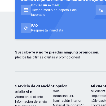
Enviar un e-mail
Tiempo medio de espera 1 día
laborable
FAQ
Respuesta inmediata
Suscríbete y no te pierdas ninguna promoción.
¡Recibe las últimas ofertas y promociones!
Servicio de atención
Popular
Mi cuen
Sale
Mi cuenta
al cliente
Bombillas LED
Registrar
Atención al cliente
Iluminación Interior
¿Olvidast
Información de envío
Material de conexión
contrase