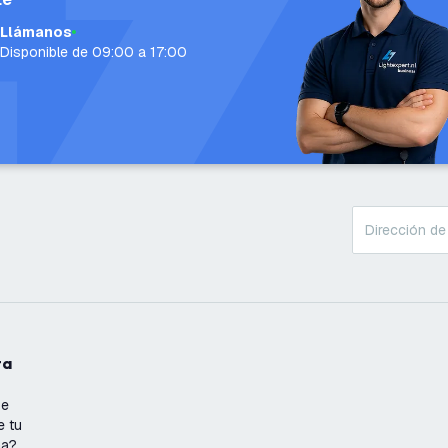
Llámanos
Disponible de 09:00 a 17:00
ta
se
e tu
ña?