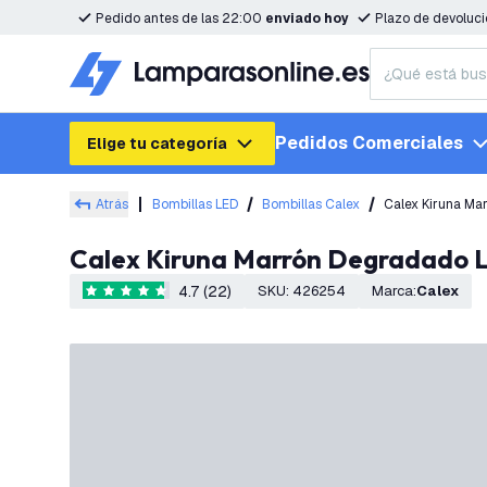
Pedido antes de las 22:00
enviado hoy
Plazo de devoluc
Pedidos Comerciales
Elige tu categoría
Atrás
Bombillas LED
Bombillas Calex
Calex Kiruna Ma
Calex Kiruna Marrón Degradado 
4.7 (22)
SKU
:
426254
Marca
:
Calex
4.7 estrellas de puntuación