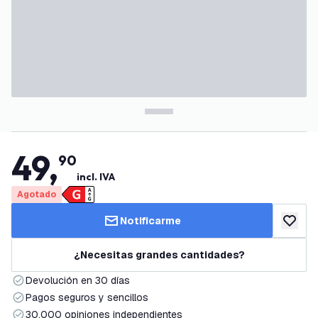
49
,
90
incl. IVA
Agotado
Notificarme
añadir a
¿Necesitas grandes cantidades?
Devolución en 30 días
Pagos seguros y sencillos
30.000 opiniones independientes