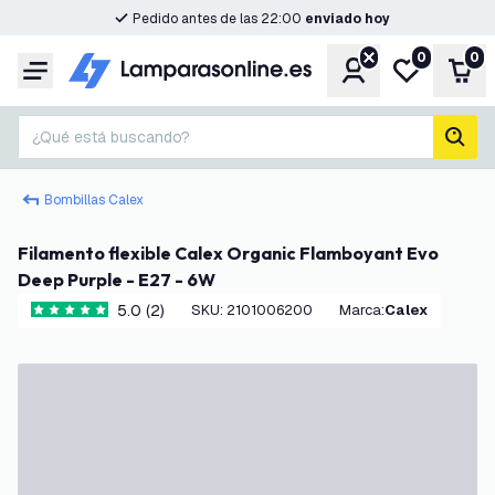
Pedido antes de las 22:00
enviado hoy
0
0
Cuenta
Mi lista de d
Carr
Menú
¿Qué está buscando?
busc
Bombillas Calex
Filamento flexible Calex Organic Flamboyant Evo
Deep Purple - E27 - 6W
5.0 (2)
SKU
:
2101006200
Marca
:
Calex
5 estrellas de puntuación