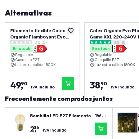
Alternativas
Filamento flexible Calex
Calex Organic Evo Pla
añadir a lista de deseos
Organic Flamboyant Evo
Gama XXL 220-240V 
0.0 (0)
abrir el pane
4.9 (9)
verde intenso - E27 - 5,5 W
6W 1800K E27 regulab
0 estrellas de puntuación
4.9 estrellas de puntuación
En stock
En stock
Regulable
Regulable
Casquillo E27
Casquillo E27
Luz extra cálida 1800K
Luz extra cálida 1800K
49
,
38
,
90
90
IVA incluido
IVA incluido
Frecuentemente comprados juntos
Bombilla LED E27 Filamento - 1W -
2100K - 50 Lumen - Oro
2
,
36
IVA incluido