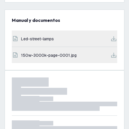
Manual y documentos
led-street-lamps
150w-3000k-page-0001.jpg