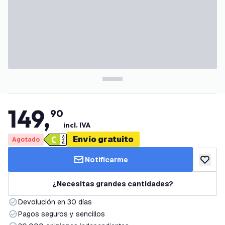
149
,
90
incl. IVA
Envío gratuito
Agotado
Notificarme
añadir a
¿Necesitas grandes cantidades?
Devolución en 30 días
Pagos seguros y sencillos