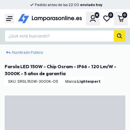
Pedido antes de las 22:00
enviado hoy
0
0
Cuenta
Mi lista de d
Carr
Menú
¿Qué está buscando?
busc
Alumbrado Publico
Farola LED 150W - Chip Osram - IP66 - 120 Lm/W -
3000K - 5 años de garantía
SKU
:
SRSL150W-3000K-OS
Marca
:
Lightexpert