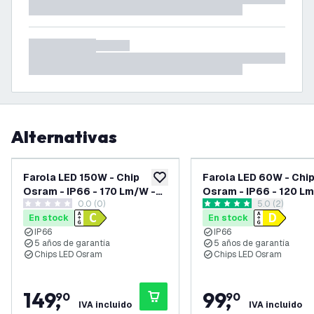
Alternativas
Farola LED 150W - Chip
Farola LED 60W - Chi
añadir a lista de deseos
Osram - IP66 - 170 Lm/W -
Osram - IP66 - 120 L
0.0 (0)
abrir el pane
5.0 (2)
4000K - 5 años de garantía
3000K - 5 años de ga
0 estrellas de puntuación
5 estrellas de puntuación
En stock
En stock
IP66
IP66
5 años de garantía
5 años de garantía
Chips LED Osram
Chips LED Osram
149
,
99
,
90
90
IVA incluido
IVA incluido